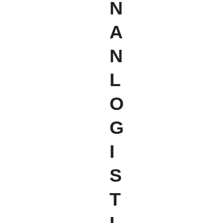
N
A
N
L
O
G
I
S
T