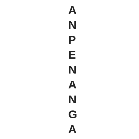
A
N
P
E
N
A
N
G
A