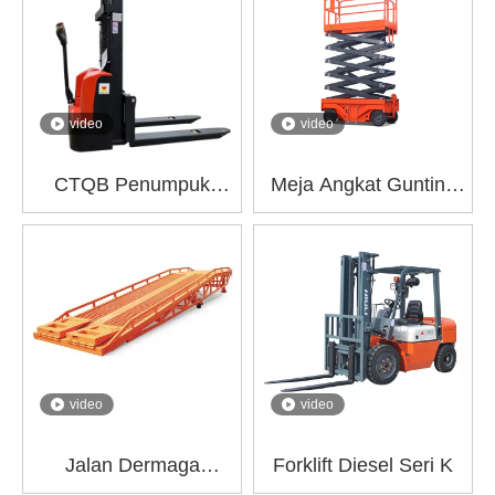
video
video
CTQB Penumpuk
Meja Angkat Gunting
Listrik Ramah
Seluler GTJY
Lingkungan
video
video
Jalan Dermaga
Forklift Diesel Seri K