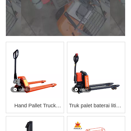
video
video
Hand Pallet Truck
Truk palet baterai litium
CBY-BF Kualitas
NL-EPT15Q
Terbaik