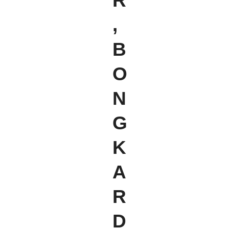
R
,
B
O
N
G
K
A
R
D