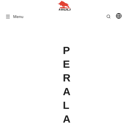
Menu
P
E
R
A
L
A