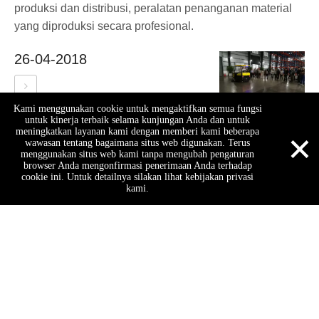
produksi dan distribusi, peralatan penanganan material
yang diproduksi secara profesional.
26-04-2018
Kami menggunakan cookie untuk mengaktifkan semua fungsi
untuk kinerja terbaik selama kunjungan Anda dan untuk
Delegasi Thailand datang ke perusahaan kami untuk meminta panduan
×
meningkatkan layanan kami dengan memberi kami beberapa
wawasan tentang bagaimana situs web digunakan. Terus
Performa tinggi lebih mudah dan meningkatkan koefisien
menggunakan situs web kami tanpa mengubah pengaturan
browser Anda mengonfirmasi penerimaan Anda terhadap
pemuatan bucket bucket; konverter torsi kopling pengunci untuk
cookie ini. Untuk detailnya silakan lihat kebijakan privasi
mencapai traksi marg...
kami.
04-04-2018
Delegasi Asosiasi Kredit Guangdong Tiongkok Luar Negeri mengunjungi Niu Li