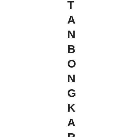
T
A
N
B
O
N
G
K
A