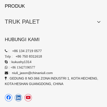
PRODUK
TRUK PALET
HUBUNGI KAMI
:
+86 134 2719 0577

:
+86 750 8311618
Telp
:
kukushy1314

:

+86 13427190577
:
niuli_jason@chinaniuli.com

: GEDUNG 8 NO.066 ZONA INDUSTRI 1, KOTA HECHENG,

KOTA HESHAN GUANGDONG, CHINA