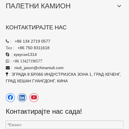
ПАЛЕТНИ КАМИОН
КОНТАКТИРАЈТЕ НАС
:
+86 134 2719 0577

:
+86 750 8311618
Тел
:
кукусхи1314

:

+86 13427190577
:
niuli_jason@chinaniuli.com

: ЗГРАДА 8 БР.066 ИНДУСТРИЈСКА ЗОНА 1, ГРАД ХЕЧЕНГ,

ГРАД ХЕШАН ГУАНГДОНГ, КИНА
Контактирајте нас сада!