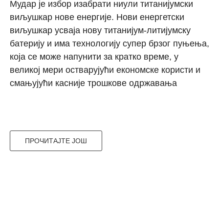
Мудар је избор изабрати ниули титанијумски
виљушкар нове енергије. Нови енергетски
виљушкар усваја нову титанијум-литијумску
батерију и има технологију супер брзог пуњења,
која се може напунити за кратко време, у
великој мери остварујући економске користи и
смањујући касније трошкове одржавања
ПРОЧИТАЈТЕ ЈОШ