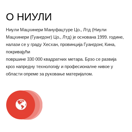
О НИУЛИ
Ниули Мацхинери Мануфацтуре Цо., Лтд (Ниули
Мацхинери (Гуангдонг) Цо., Лтд) је основана 1999. године,
налази се у граду Хесхан, провинција Гуангдонг, Кина,
покривајући
површине 330 000 квадратних метара. Брзо се развија
кроз напредну технологију и професионалне нивое у
области опреме за руковање материјалом.