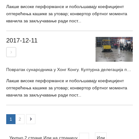
Лакше високе перформансе и побољшавају коефицијент
оптерећења кашике за утовар; конвертор обртног момента
квачила за закључавање ради пост...
2017-12-11
Повратак сународника у Хонг Конгу. Културна делегација посетила Ниу Ли
Лакше високе перформансе и побољшавају коефицијент
оптерећења кашике за утовар; конвертор обртног момента
квачила за закључавање ради пост...
1
2
Укупно 2 стране Иди на страницу
Иди