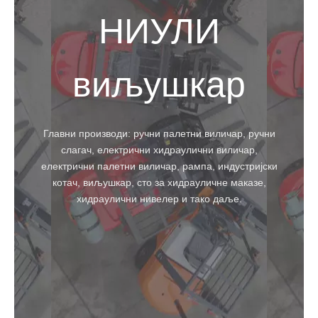
НИУЛИ
виљушкар
Главни производи: ручни палетни виличар, ручни
слагач, електрични хидраулични виличар,
електрични палетни виличар, рампа, индустријски
котач, виљушкар, сто за хидрауличне маказе,
хидраулични нивелер и тако даље.