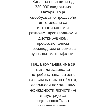
Кина, на површини од
330.000 квадратних
метара. То је
свеобухватно предузеће
интегрисано са
истраживањем и
развојем, производњом и
дистрибуцијом,
професионалном
производњом опреме за
руковање материјалом.
Наша компанија има за
циљ да задовољи
потребе купаца, заједно
са свим нашим особљем,
доприноси побољшању
ефикасности логистичке
индустрије са
одговорношћу за
стварање ваших