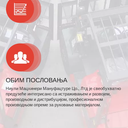
ОБИМ ПОСЛОВАЊА
Ниули Мацхинери Мануфацтуре Цо., Лтд је свеобухватно
предузеће интегрисано са истраживањем и развојем,
производњом и дистрибуцијом, професионалном
производњом опреме за руковање материјалом.