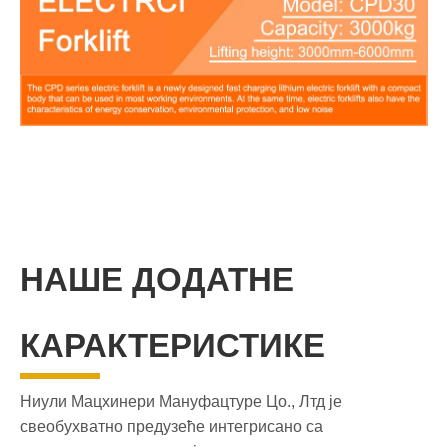
НАШЕ ДОДАТНЕ
КАРАКТЕРИСТИКЕ
Ниули Мацхинери Мануфацтуре Цо., Лтд је
свеобухватно предузеће интегрисано са