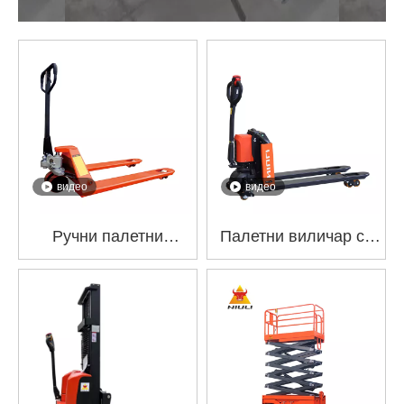
видео
видео
Ручни палетни
Палетни виличар са
виличар ЦБИ-БФ
литијумском
врхунског квалитета
батеријом НЛ-ЕПТ15К