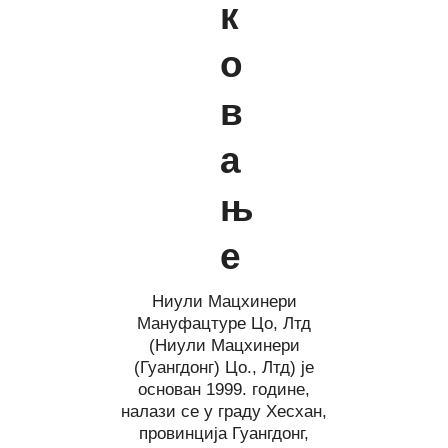
к
о
в
а
њ
е
Ниули Мацхинери
Мануфацтуре Цо, Лтд
(Ниули Мацхинери
(Гуангдонг) Цо., Лтд) је
основан 1999. године,
налази се у граду Хесхан,
провинција Гуангдонг,