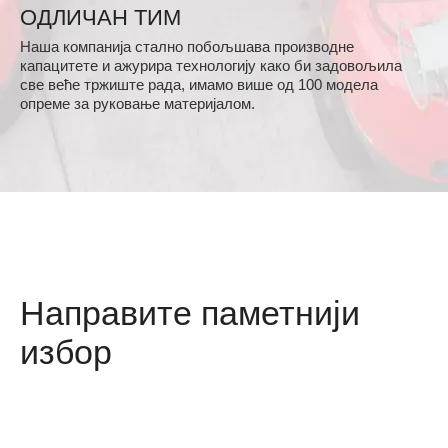
ОДЛИЧАН ТИМ
Наша компанија стално побољшава производне
капацитете и ажурира технологију како би задовољила
све веће тржиште рада, имамо више од 100 модела
опреме за руковање материјалом.
Направите паметнији
избор