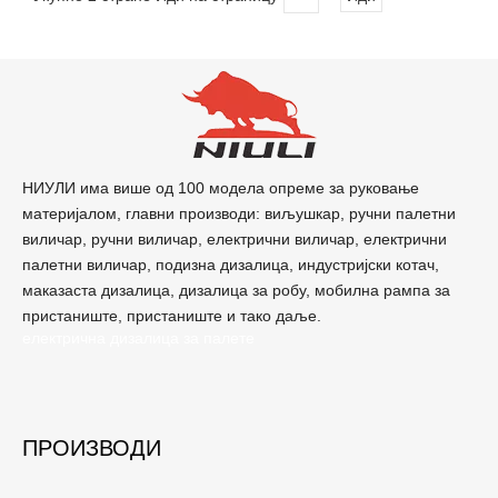
НИУЛИ има више од 100 модела опреме за руковање
материјалом, главни производи: виљушкар, ручни палетни
виличар, ручни виличар, електрични виличар, електрични
палетни виличар, подизна дизалица, индустријски котач,
маказаста дизалица, дизалица за робу, мобилна рампа за
пристаниште, пристаниште и тако даље.
електрична дизалица за палете
ПРОИЗВОДИ