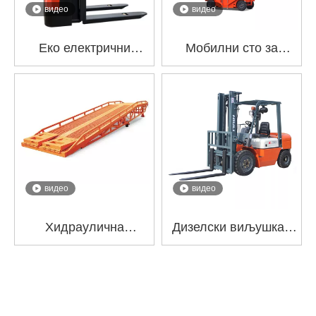
видео
видео
Еко електрични
Мобилни сто за
слагач ЦТКБ
подизање на маказе
ГТЈИ
видео
видео
Хидраулична
Дизелски виљушкар
покретна рампа за
серије К
док