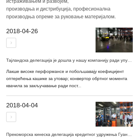
истраживањем и развојем,
производња и дистрибуција, професионална
производња опреме за руковање материјалом.
2018-04-26
Тајландска делегација је дошла у нашу компанију ради упутства
Лакше високе перформансе и побољшавају коефицијент
оптерећења кашике за утовар; конвертор обртног момента
квачила за закључавање ради пост...
2018-04-04
Прекоморска кинеска делегација кредитног удружења Гуангдонг посетила је Ниу Ли