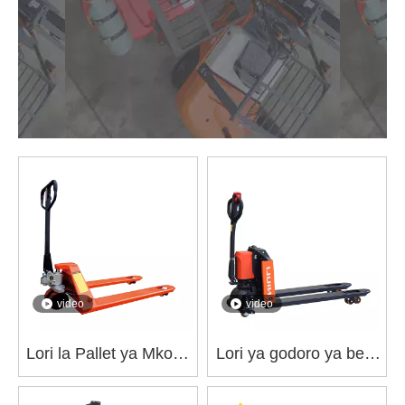
video
video
Lori la Pallet ya Mkono
Lori ya godoro ya betri
Ubora wa Juu CBY-BF
ya lithiamu NL-