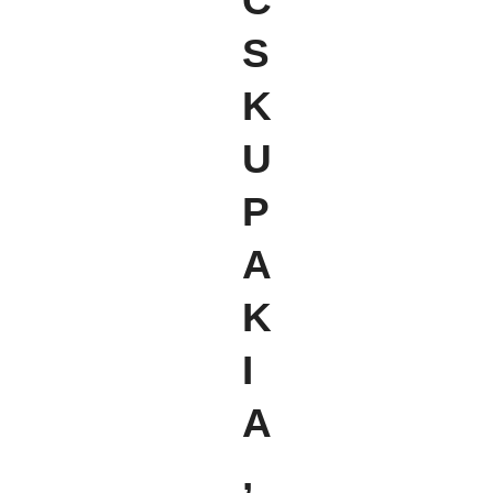
C
S
K
U
P
A
K
I
A
,