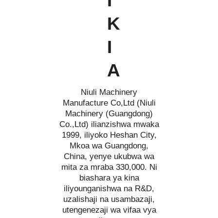
I
K
I
A
Niuli Machinery
Manufacture Co,Ltd (Niuli
Machinery (Guangdong)
Co.,Ltd) ilianzishwa mwaka
1999, iliyoko Heshan City,
Mkoa wa Guangdong,
China, yenye ukubwa wa
mita za mraba 330,000. Ni
biashara ya kina
iliyounganishwa na R&D,
uzalishaji na usambazaji,
utengenezaji wa vifaa vya