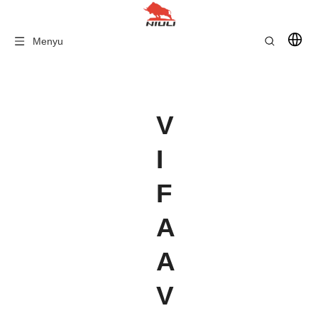
Menyu
V
I
F
A
A
V