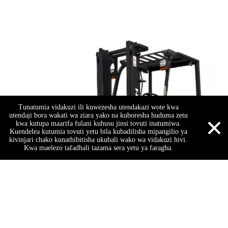
Tunatumia vidakuzi ili kuwezesha utendakazi wote kwa
×
utendaji bora wakati wa ziara yako na kuboresha huduma zetu
kwa kutupa maarifa fulani kuhusu jinsi tovuti inatumiwa.
Kuendelea kutumia tovuti yetu bila kubadilisha mipangilio ya
kivinjari chako kunathibitisha ukubali wako wa vidakuzi hivi.
Kwa maelezo tafadhali tazama sera yetu ya faragha.