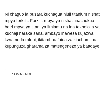
Ni chaguo la busara kuchagua niuli titanium nishati
mpya forklift. Forklift mpya ya nishati inachukua
betri mpya ya titani ya lithiamu na ina teknolojia ya
kuchaji haraka sana, ambayo inaweza kujazwa
kwa muda mfupi, ikitambua faida za kiuchumi na
kupunguza gharama za matengenezo ya baadaye.
SOMA ZAIDI