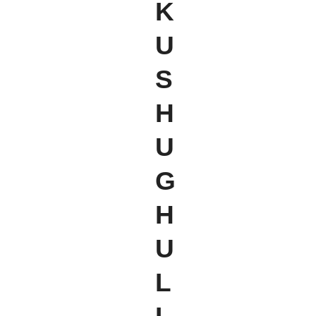
K
U
S
H
U
G
H
U
L