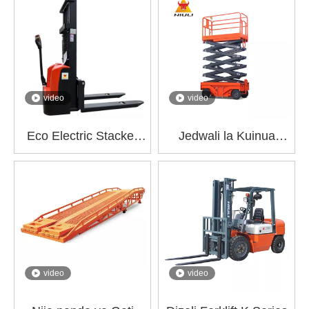
EPT15Q
video
video
Eco Electric Stacker
Jedwali la Kuinua
CTQB
Mkasi wa Simu GTJY
video
video