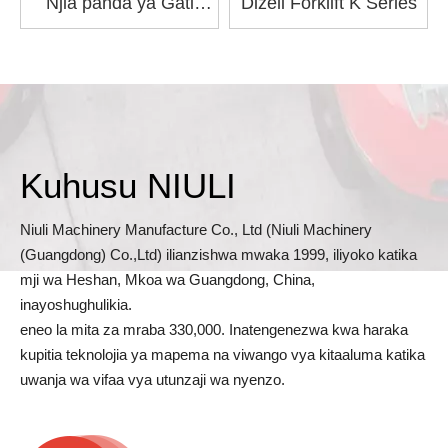
Njia panda ya Gati
Dizeli Forklift K Series
Inayohamishika ya
Kihaidroli
Kuhusu NIULI
Niuli Machinery Manufacture Co., Ltd (Niuli Machinery
(Guangdong) Co.,Ltd) ilianzishwa mwaka 1999, iliyoko katika
mji wa Heshan, Mkoa wa Guangdong, China,
inayoshughulikia.
eneo la mita za mraba 330,000. Inatengenezwa kwa haraka
kupitia teknolojia ya mapema na viwango vya kitaaluma katika
uwanja wa vifaa vya utunzaji wa nyenzo.