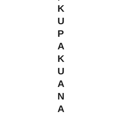
K
U
P
A
K
U
A
N
A