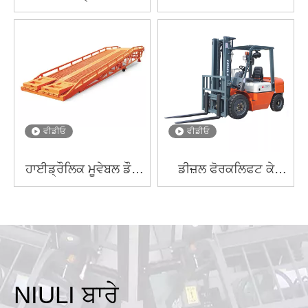
CTQB
GTJY
ਵੀਡੀਓ
ਵੀਡੀਓ
ਹਾਈਡ੍ਰੌਲਿਕ ਮੂਵੇਬਲ ਡੌਕ
ਡੀਜ਼ਲ ਫੋਰਕਲਿਫਟ ਕੇ
ਰੈਂਪ
ਸੀਰੀਜ਼
NIULI ਬਾਰੇ