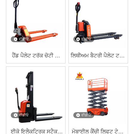
ਵੀਡੀਓ
ਵੀਡੀਓ
ਹੈਂਡ ਪੈਲੇਟ ਟਰੱਕ ਚੋਟੀ ਦੀ
ਲਿਥੀਅਮ ਬੈਟਰੀ ਪੈਲੇਟ ਟਰੱਕ
ਗੁਣਵੱਤਾ CBY-BF
NL-EPT15Q
ਵੀਡੀਓ
ਵੀਡੀਓ
ਈਕੋ ਇਲੈਕਟ੍ਰਿਕ ਸਟੈਕਰ
ਮੋਬਾਈਲ ਕੈਂਚੀ ਲਿਫਟ ਟੇਬਲ