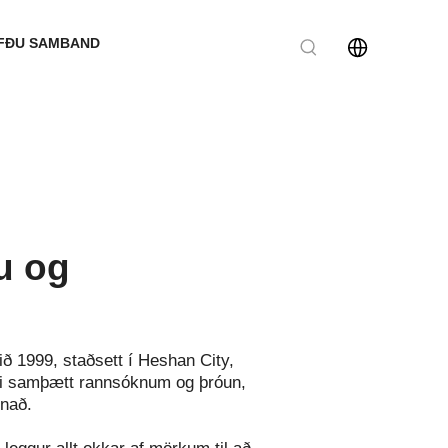
FÐU SAMBAND
u og
ð 1999, staðsett í Heshan City,
æki samþætt rannsóknum og þróun,
únað.