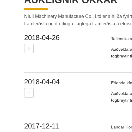
Niuli Machinery Manufacture Co., Ltd er alhliða fy
framleiðslu og dreifingu, faglega framleiðsla á efni
2018-04-26
Taílenska s
Auðveldara 
togbreytir t
2018-04-04
Erlenda kí
Auðveldara 
togbreytir t
2017-12-11
Landar Hon