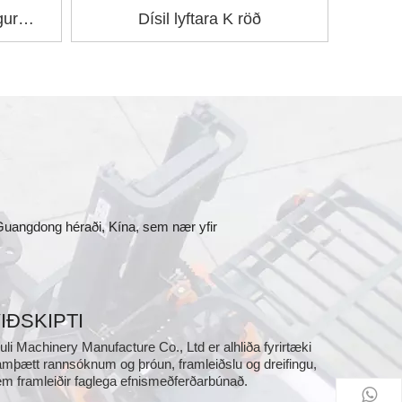
gur
Dísil lyftara K röð
 Guangdong héraði, Kína, sem nær yfir
IÐSKIPTI
uli Machinery Manufacture Co., Ltd er alhliða fyrirtæki
mþætt rannsóknum og þróun, framleiðslu og dreifingu,
m framleiðir faglega efnismeðferðarbúnað.