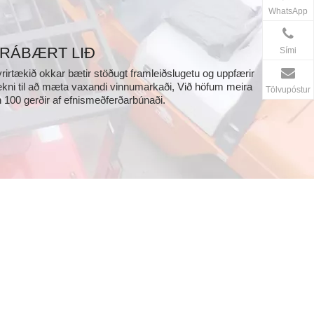
WhatsApp
RÁBÆRT LIÐ
Sími
rirtækið okkar bætir stöðugt framleiðslugetu og uppfærir
kni til að mæta vaxandi vinnumarkaði, Við höfum meira
Tölvupóstur
 100 gerðir af efnismeðferðarbúnaði.