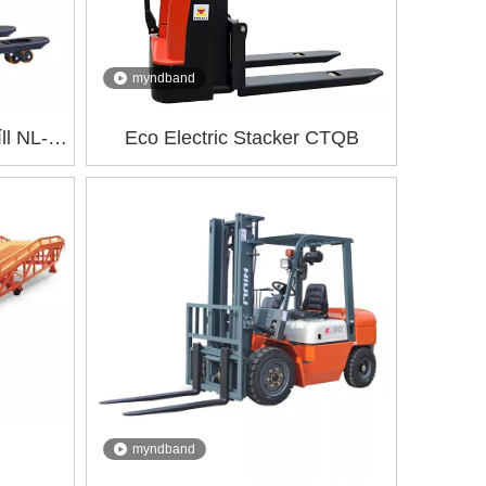
myndband
ll NL-
Eco Electric Stacker CTQB
myndband