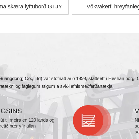
ma skæra lyftuborð GTJY
Vökvakerfi hreyfanle
bryggjurampur
(Guangdong) Co., Ltd) var stofnað árið 1999, staðsett í Heshan borg,
ratækni og faglegum stigum á sviði efnismeðferðartækja.
AGSINS
V
 út til meira en 120 landa og
Ni
etið nær yfir allan
sa
se