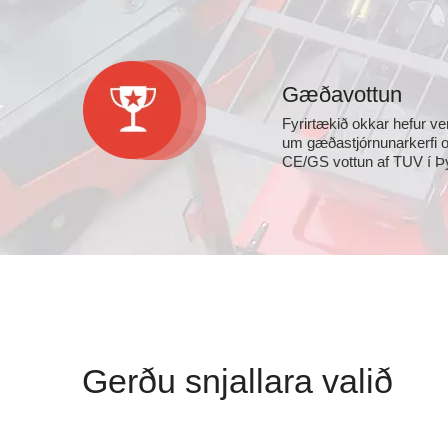
Gæðavottun
Fyrirtækið okkar hefur ve
um gæðastjórnunarkerfi og
CE/GS vottun af TUV í Þ
Gerðu snjallara valið