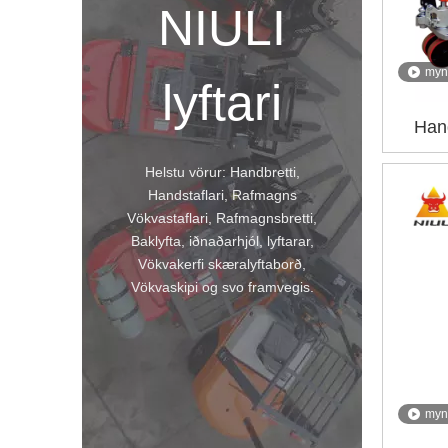
NIULI
myn
lyftari
Han
Helstu vörur: Handbretti,
Handstaflari, Rafmagns
Vökvastaflari, Rafmagnsbretti,
Baklyfta, iðnaðarhjól, lyftarar,
Vökvakerfi skæralyftaborð,
Vökvaskipi og svo framvegis.
myn