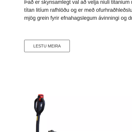
Það er skynsamlegt val að velja niuli titanium 
títan litíum rafhlöðu og er með ofurhraðhleðsl
mjög grein fyrir efnahagslegum ávinningi og d
LESTU MEIRA