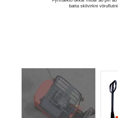
Fyrirtækið okkar miðar að því að 
bæta skilvirkni vöruflut