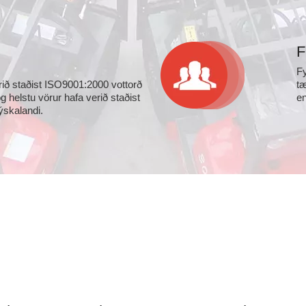
F
Fy
rið staðist ISO9001:2000 vottorð
tæ
 helstu vörur hafa verið staðist
en
ýskalandi.