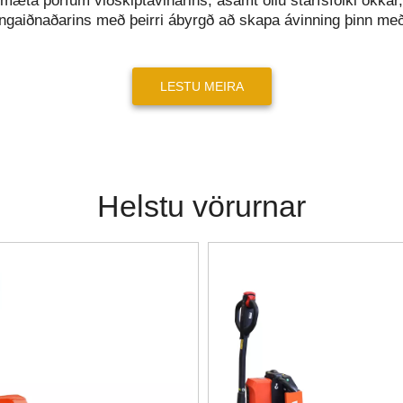
mæta þörfum viðskiptavinarins, ásamt öllu starfsfólki okkar, 
ningaiðnaðarins með þeirri ábyrgð að skapa ávinning þinn með
LESTU MEIRA
Helstu vörurnar