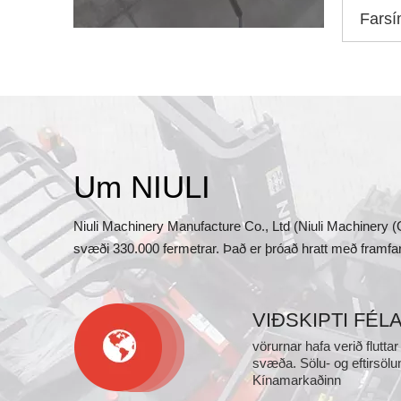
Farsí
Um NIULI
Niuli Machinery Manufacture Co., Ltd (Niuli Machinery 
svæði 330.000 fermetrar. Það er þróað hratt með framfa
VIÐSKIPTI FÉL
vörurnar hafa verið fluttar
svæða. Sölu- og eftirsölun
Kínamarkaðinn