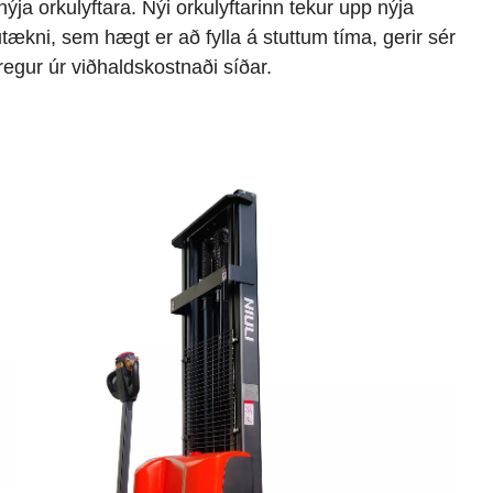
nýja orkulyftara. Nýi orkulyftarinn tekur upp nýja
utækni, sem hægt er að fylla á stuttum tíma, gerir sér
regur úr viðhaldskostnaði síðar.