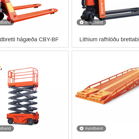
dband
myndband
dbretti hágæða CBY-BF
Lithium rafhlöðu brettabí
EPT15Q
dband
myndband