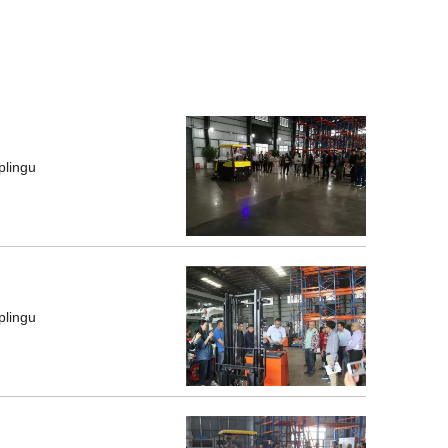
plingu
plingu