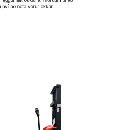
leggur allt okkar af mörkum til að
 því að nota vörur okkar.