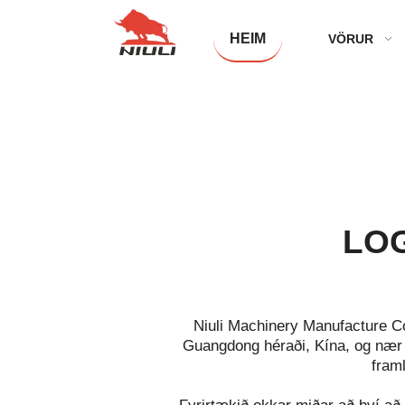
HEIM
VÖRUR
LOG
Niuli Machinery Manufacture Co
Guangdong héraði, Kína, og nær 
fram