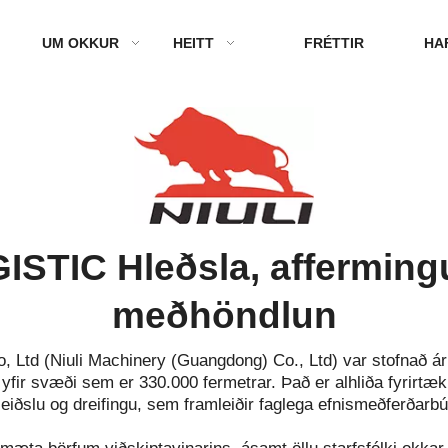
UM OKKUR
HEITT
FRÉTTIR
HA
ISTIC Hleðsla, afferming
meðhöndlun
, Ltd (Niuli Machinery (Guangdong) Co., Ltd) var stofnað ári
yfir svæði sem er 330.000 fermetrar. Það er alhliða fyrirt
leiðslu og dreifingu, sem framleiðir faglega efnismeðferðarb