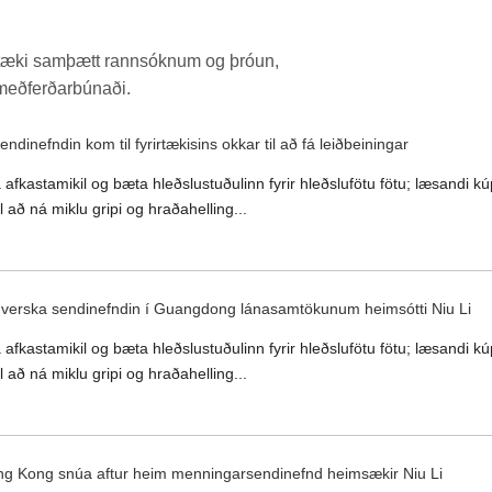
rirtæki samþætt rannsóknum og þróun,
smeðferðarbúnaði.
endinefndin kom til fyrirtækisins okkar til að fá leiðbeiningar
afkastamikil og bæta hleðslustuðulinn fyrir hleðslufötu fötu; læsandi kú
il að ná miklu gripi og hraðahelling...
nverska sendinefndin í Guangdong lánasamtökunum heimsótti Niu Li
afkastamikil og bæta hleðslustuðulinn fyrir hleðslufötu fötu; læsandi kú
il að ná miklu gripi og hraðahelling...
g Kong snúa aftur heim menningarsendinefnd heimsækir Niu Li