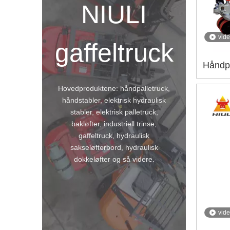
NIULI
vid
gaffeltruck
Håndpa
Hovedproduktene: håndpalletruck,
håndstabler, elektrisk hydraulisk
stabler, elektrisk palletruck,
bakløfter, industriell trinse,
gaffeltruck, hydraulisk
sakseløfterbord, hydraulisk
dokkeløfter og så videre.
vid