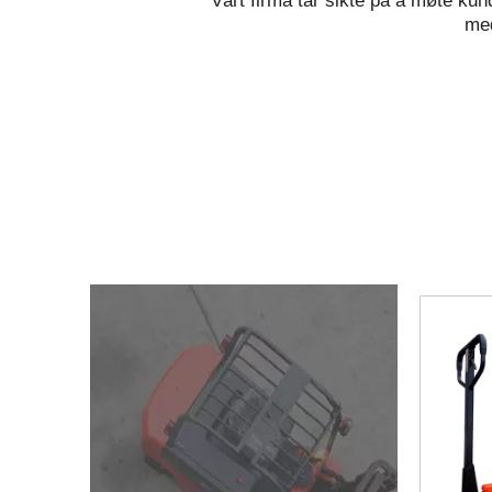
Vårt firma tar sikte på å møte kun
med