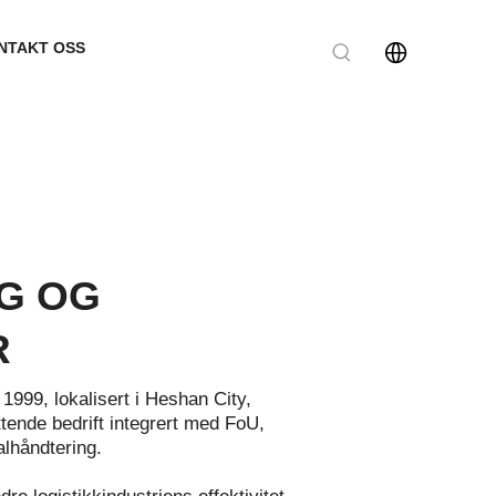
NTAKT OSS
NG OG
R
1999, lokalisert i Heshan City,
ende bedrift integrert med FoU,
alhåndtering.