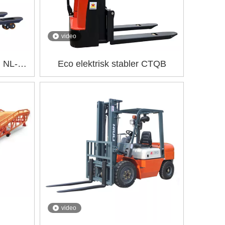
video
n NL-
Eco elektrisk stabler CTQB
video