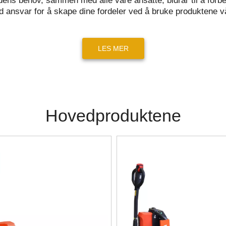
dens behov, sammen med alle våre ansatte, bidrar til å forbedr
 ansvar for å skape dine fordeler ved å bruke produktene v
LES MER
Hovedproduktene