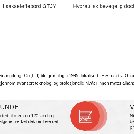
ilt sakseløftebord GTJY
Hydraulisk bevegelig do
Guangdong) Co.,Ltd) ble grunnlagt i 1999, lokalisert i Heshan by, G
jennom avansert teknologi og profesjonelle nivåer innen materialhånd
KUNDE
rtert til mer enn 120 land og
Ni
algsnettverket dekker hele det
be
pr