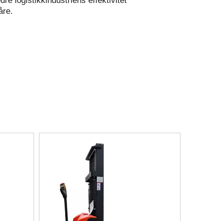
e logistikkindustriens effektivitet
åre.