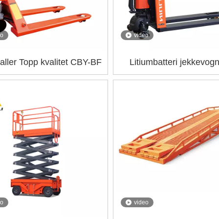
eo
video
ller Topp kvalitet CBY-BF
Litiumbatteri jekkevog
EPT15Q
eo
video