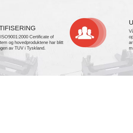
TIFISERING
Vå
tt ISO9001:2000 Certificate of
op
em og hovedproduktene har blitt
ar
ingen av TUV i Tyskland.
ma