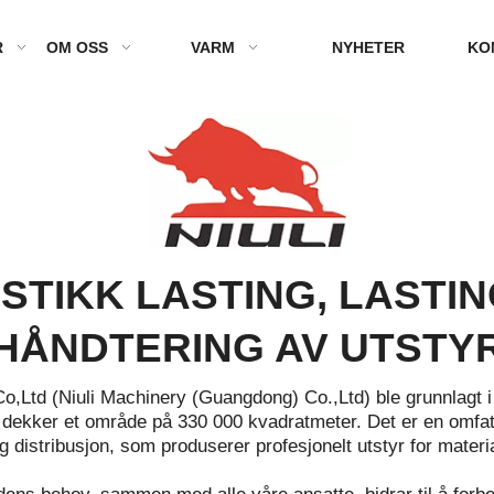
R
OM OSS
VARM
NYHETER
KO
STIKK LASTING, LASTI
HÅNDTERING AV UTSTY
,Ltd (Niuli Machinery (Guangdong) Co.,Ltd) ble grunnlagt i 
dekker et område på 330 000 kvadratmeter. Det er en omfatt
g distribusjon, som produserer profesjonelt utstyr for materi