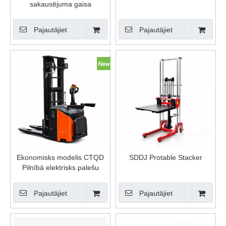
sakausējuma gaisa
pacelšanas platforma
Pajautājiet
Pajautājiet
Ekonomisks modelis CTQD
SDDJ Protable Stacker
Pilnībā elektrisks palešu
krāvējs
Pajautājiet
Pajautājiet