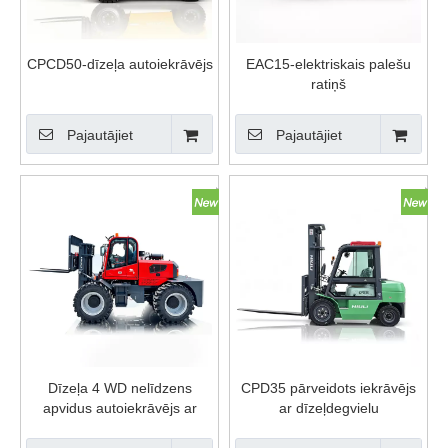
CPCD50-dīzeļa autoiekrāvējs
EAC15-elektriskais palešu
ratiņš
Pajautājiet
Pajautājiet
Dīzeļa 4 WD nelīdzens
CPD35 pārveidots iekrāvējs
apvidus autoiekrāvējs ar
ar dīzeļdegvielu
kabīni