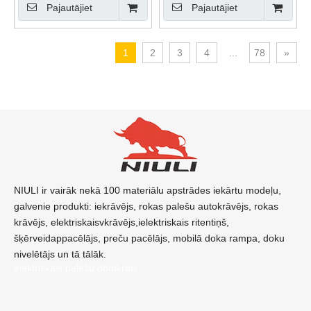
Pajautājiet
Pajautājiet
1
2
3
4
...
78
»
NIULI ir vairāk nekā 100 materiālu apstrādes iekārtu modeļu,
galvenie produkti: iekrāvējs, rokas palešu autokrāvējs, rokas
krāvējs, elektriskaisvkrāvējs,ielektriskais ritentiņš,
šķērveidappacēlājs, preču pacēlājs, mobilā doka rampa, doku
nivelētājs un tā tālāk.
elektriskais palešu domkrats