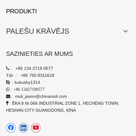
PRODUKTI
PALEŠU KRĀVĒJS
SAZINIETIES AR MUMS
:
+86 134 2719 0577

.:
+86 750 8311618
Tālr
:
kukushy1314

:

+86 13427190577
:
niuli_jason@chinaniuli.com

: ĒKA 8 Nr.066 INDUSTRIAL ZONE 1, HECHENG TOWN,

HESHAN CITY GUANGDONG, ĶĪNA