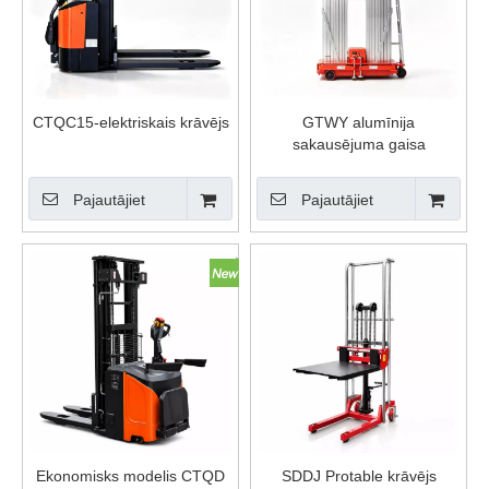
CTQC15-elektriskais krāvējs
GTWY alumīnija
sakausējuma gaisa
pacelšanas platforma
Pajautājiet
Pajautājiet
Ekonomisks modelis CTQD
SDDJ Protable krāvējs