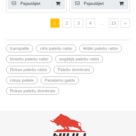
Pajautājiet
Pajautājiet
1
2
3
4
...
13
»
transpalte
cēls palešu ratiņi
lētāki palešu ratiņi
ķīniešu palešu ratiņi
augšējā palešu ratiņi
Rokas palešu ratiņi
Palešu domkrats
rokas palete
Paceļams galds
Rokas palešu domkrats