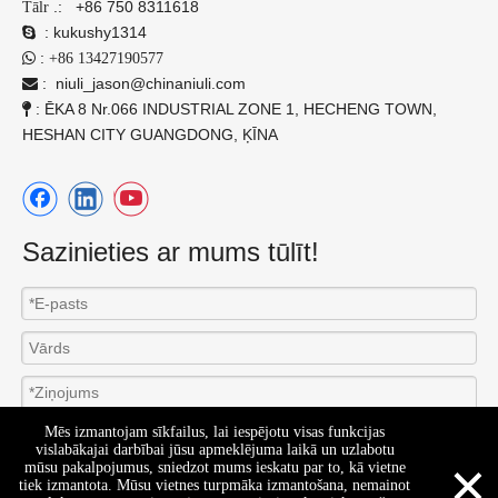
.:
+86 750 8311618
Tālr
:
kukushy1314

:

+86 13427190577
:
niuli_jason@chinaniuli.com

: ĒKA 8 Nr.066 INDUSTRIAL ZONE 1, HECHENG TOWN,

HESHAN CITY GUANGDONG, ĶĪNA
Sazinieties ar mums tūlīt!
Mēs izmantojam sīkfailus, lai iespējotu visas funkcijas
vislabākajai darbībai jūsu apmeklējuma laikā un uzlabotu
×
mūsu pakalpojumus, sniedzot mums ieskatu par to, kā vietne
tiek izmantota. Mūsu vietnes turpmāka izmantošana, nemainot