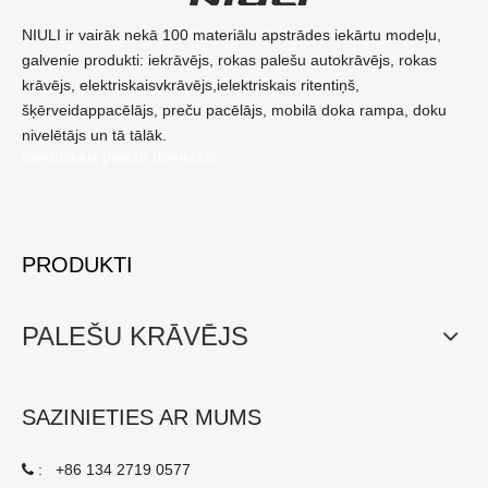
NIULI ir vairāk nekā 100 materiālu apstrādes iekārtu modeļu,
galvenie produkti: iekrāvējs, rokas palešu autokrāvējs, rokas
krāvējs, elektriskaisvkrāvējs,ielektriskais ritentiņš,
šķērveidappacēlājs, preču pacēlājs, mobilā doka rampa, doku
nivelētājs un tā tālāk.
elektriskais palešu domkrats
PRODUKTI
PALEŠU KRĀVĒJS
SAZINIETIES AR MUMS
:
+86 134 2719 0577
