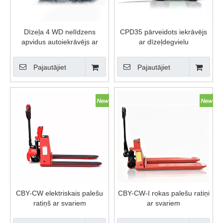
Dīzeļa 4 WD nelīdzens
CPD35 pārveidots iekrāvējs
apvidus autoiekrāvējs ar
ar dīzeļdegvielu
kabīni
Pajautājiet
Pajautājiet
CBY-CW elektriskais palešu
CBY-CW-I rokas palešu ratiņi
ratiņš ar svariem
ar svariem