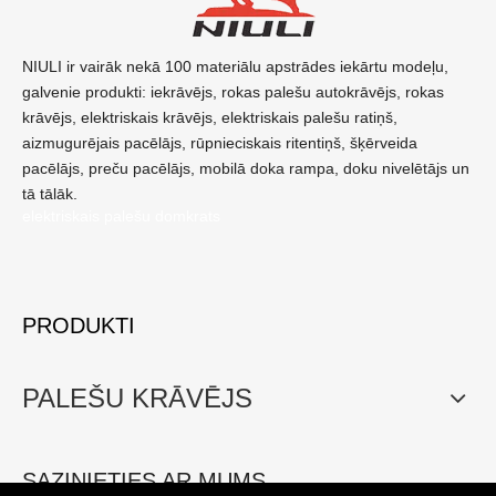
NIULI ir vairāk nekā 100 materiālu apstrādes iekārtu modeļu,
galvenie produkti: iekrāvējs, rokas palešu autokrāvējs, rokas
krāvējs, elektriskais krāvējs, elektriskais palešu ratiņš,
aizmugurējais pacēlājs, rūpnieciskais ritentiņš, šķērveida
pacēlājs, preču pacēlājs, mobilā doka rampa, doku nivelētājs un
tā tālāk.
elektriskais palešu domkrats
PRODUKTI
PALEŠU KRĀVĒJS
SAZINIETIES AR MUMS