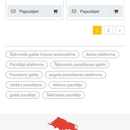
Pajautājiet
Pajautājiet
1
2
»
Šķērveida galda kravas automašīna
darba platforma
Pacēlāja platforma
Šķērveida pacelšanas galds
Paceļams galds
augsta pacelšanas platforma
cilvēku pacelšana
debesu pacēlājs
galda pacēlājs
Šķērveida pacēlājs