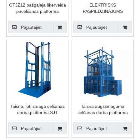
GTJZ12 pašgājēja šķērveida
ELEKTRISKS
pacelšanas platforma
PAŠPIEDZINĀJUMS
ŠĶĒRĒJAIS PAcēlājs
Pajautājiet
Pajautājiet
Taisna, ļoti smaga celšanas
Taisna augšsmaguma
darba platforma SJT
celšanas darba platforma
SJD
Pajautājiet
Pajautājiet