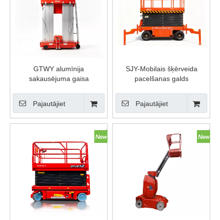
GTWY alumīnija
SJY-Mobilais šķērveida
sakausējuma gaisa
pacelšanas galds
pacelšanas platforma
Pajautājiet
Pajautājiet