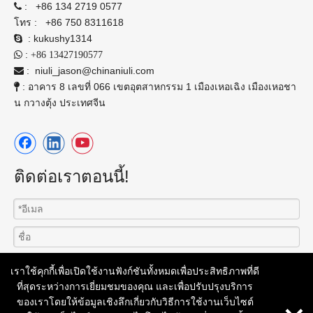
:
+86 134 2719 0577

:
+86 750 8311618
โทร
:
kukushy1314

:

+86 13427190577
:
niuli_jason@chinaniuli.com

: อาคาร 8 เลขที่ 066 เขตอุตสาหกรรม 1 เมืองเหอเฉิง เมืองเหอชา

น กวางตุ้ง ประเทศจีน
ติดต่อเราตอนนี้!
เราใช้คุกกี้เพื่อเปิดใช้งานฟังก์ชันทั้งหมดเพื่อประสิทธิภาพที่ดี
ที่สุดระหว่างการเยี่ยมชมของคุณ และเพื่อปรับปรุงบริการ
ของเราโดยให้ข้อมูลเชิงลึกเกี่ยวกับวิธีการใช้งานเว็บไซต์