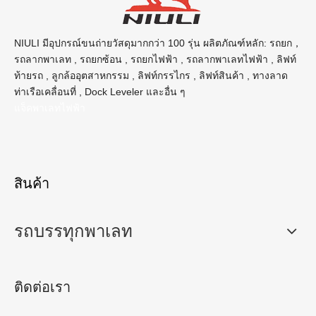
NIULI มีอุปกรณ์ขนถ่ายวัสดุมากกว่า 100 รุ่น ผลิตภัณฑ์หลัก: รถยก，
รถลากพาเลท , รถยกซ้อน , รถยกไฟฟ้า , รถลากพาเลทไฟฟ้า , ลิฟท์
ท้ายรถ , ลูกล้ออุตสาหกรรม , ลิฟท์กรรไกร , ลิฟท์สินค้า , ทางลาด
ท่าเรือเคลื่อนที่ , Dock Leveler และอื่น ๆ
แจ็คพาเลทไฟฟ้า
สินค้า
รถบรรทุกพาเลท
ติดต่อเรา