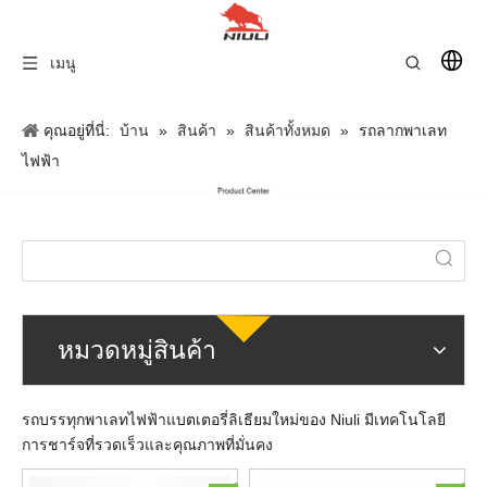
เมนู
คุณอยู่ที่นี่:
บ้าน
»
สินค้า
»
สินค้าทั้งหมด
»
รถลากพาเลท
ไฟฟ้า
หมวดหมู่สินค้า
รถบรรทุกพาเลทไฟฟ้าแบตเตอรี่ลิเธียมใหม่ของ Niuli มีเทคโนโลยี
การชาร์จที่รวดเร็วและคุณภาพที่มั่นคง