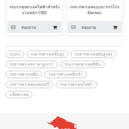
รถบรรทุกพาเลทไฟฟ้าสำหรับ
รถลากพาเลทแบบขากรรไกร
งานหนัก CBD
Electeic
สอบถาม
สอบถาม
แปลน
รถลากพาเลทขั้นสูง
รถลากพาเลทอันสูงส่ง
รถลากพาเลทราคาถูกกว่า
รถบรรทุกพาเลทซีลิน
รถลากพาเลทจีน
รถลากพาเลทชั้นนำ
รถลากพาเลทแบตเตอรี่
รถลากพาเลทไฟฟ้า
แจ็คพาเลท