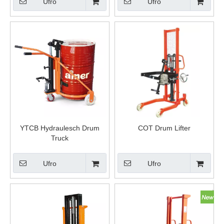
Ufro
Ufro
YTCB Hydraulesch Drum
COT Drum Lifter
Truck
Ufro
Ufro