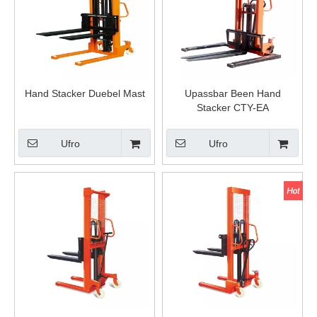
Hand Stacker Duebel Mast
Upassbar Been Hand
Stacker CTY-EA
Ufro
Ufro