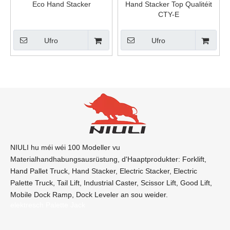
Eco Hand Stacker
Hand Stacker Top Qualitéit
CTY-E
Ufro
Ufro
NIULI hu méi wéi 100 Modeller vu
Materialhandhabungsausrüstung, d'Haaptprodukter: Forklift,
Hand Pallet Truck, Hand Stacker, Electric Stacker, Electric
Palette Truck, Tail Lift, Industrial Caster, Scissor Lift, Good Lift,
Mobile Dock Ramp, Dock Leveler an sou weider.
elektresch Palette Jack