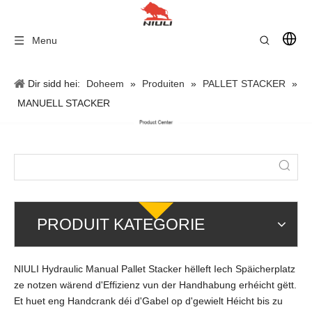
Menu
Dir sidd hei:
Doheem
»
Produiten
»
PALLET STACKER
»
MANUELL STACKER
PRODUIT KATEGORIE
NIULI Hydraulic Manual Pallet Stacker hëlleft Iech Späicherplatz
ze notzen wärend d'Effizienz vun der Handhabung erhéicht gëtt.
Et huet eng Handcrank déi d'Gabel op d'gewielt Héicht bis zu