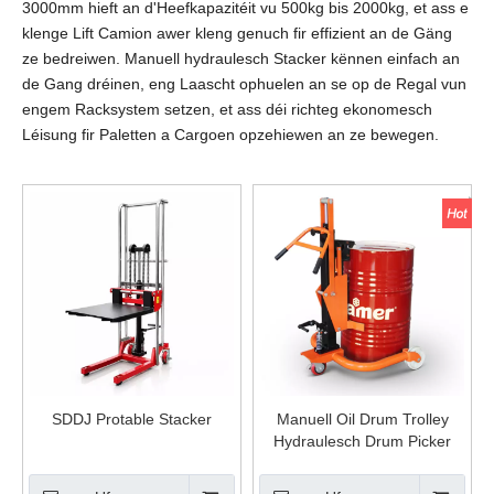
3000mm hieft an d'Heefkapazitéit vu 500kg bis 2000kg, et ass e
klenge Lift Camion awer kleng genuch fir effizient an de Gäng
ze bedreiwen. Manuell hydraulesch Stacker kënnen einfach an
de Gang dréinen, eng Laascht ophuelen an se op de Regal vun
engem Racksystem setzen, et ass déi richteg ekonomesch
Léisung fir Paletten a Cargoen opzehiewen an ze bewegen.
SDDJ Protable Stacker
Manuell Oil Drum Trolley
Hydraulesch Drum Picker