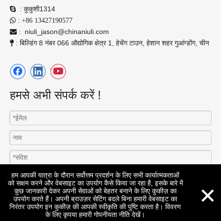
:
कुकुशी1314

:

+86 13427190577
:
niuli_jason@chinaniuli.com

: बिल्डिंग 8 नंबर 066 औद्योगिक क्षेत्र 1, हेचेंग टाउन, हेशान शहर गुआंग्डोंग, चीन

हमसे अभी संपर्क करें !
हम आपकी यात्रा के दौरान सर्वोत्तम प्रदर्शन के लिए सभी कार्यात्मकताओं
×
को सक्षम करने और वेबसाइट का उपयोग कैसे किया जा रहा है, इसके बारे में
कुछ जानकारी देकर अपनी सेवाओं को बेहतर बनाने के लिए कुकीज़ का
उपयोग करते हैं। अपनी ब्राउज़र सेटिंग बदले बिना हमारी वेबसाइट का
निरंतर उपयोग इन कुकीज़ की आपकी स्वीकृति की पुष्टि करता है। विवरण
के लिए कृपया हमारी गोपनीयता नीति देखें।